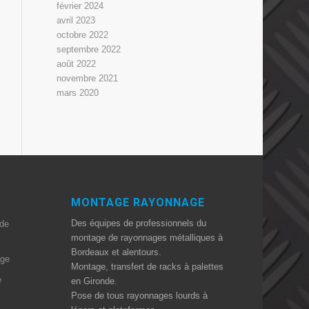
février 2024
avril 2023
octobre 2022
septembre 2022
août 2022
novembre 2021
mars 2020
MONTAGE RAYONNAGE
Des équipes de professionnels du
 de
montage de rayonnages métalliques à
Bordeaux et alentours.
age
Montage, transfert de racks à palettes
e
en Gironde.
Pose de tous rayonnages lourds à