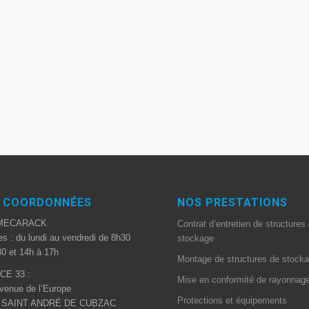
 COORDONNÉES
NOS PRESTATIONS
MECARACK
Contrat d’entretien de structures
es : du lundi au vendredi de 8h30
stockage
0 et 14h à 17h
Montage de structures de stock
CE 33 :
Mise en conformité de rayonnag
venue de l’Europe
Protections et équipements
0 SAINT ANDRÉ DE CUBZAC