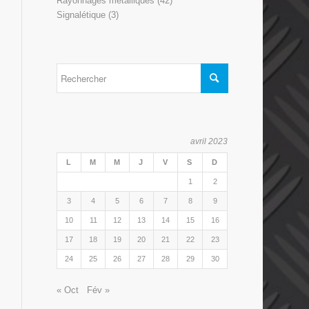
Rayonnages métalliques
(42)
Signalétique
(3)
avril 2023
L
M
M
J
V
S
D
1
2
3
4
5
6
7
8
9
10
11
12
13
14
15
16
17
18
19
20
21
22
23
24
25
26
27
28
29
30
« Oct
Fév »