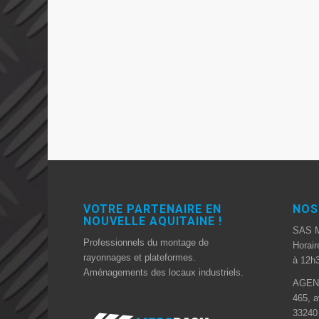
VOTRE PARTENAIRE EN
NOS
NOUVELLE AQUITAINE !
SAS 
Professionnels du montage de
Horair
rayonnages et plateformes.
à 12h3
Aménagements des locaux industriels.
AGEN
465, a
3324