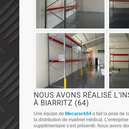
NOUS AVONS RÉALISÉ L’I
À BIARRITZ (64)
Une équipe de
Mecarack64
a fait la pose de r
la distribution de matériel médical. L’entrepri
supplémentaire s’est présenté. Nous avons donc