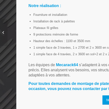
Notre réalisation :
Fourniture et installation
Installation de rack à palettes
Projet Plateforme ERP
Plateaux fil grilles
à Saint-Jean-de-Luz
9 protections mémoire de forme
(64)
Hauteur des échelles : 1100 et 3500 mm
1 simple face de 3 travées, 1 x 2700 et 2 x 3600 en 
1 simple face de 4 travées, 2 x 3600 en sol+2 et 2 x
Les équipes de
Mecarack64
s’adaptent à vos c
précis. Elles analysent vos besoins, vos struct
adaptées à vos attentes.
Pour toutes demandes de montage de plate
occasion, vous pouvez nous contacter par t
N