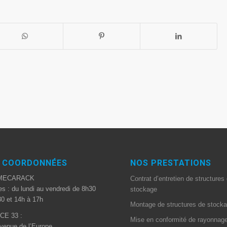
 COORDONNÉES
NOS PRESTATIONS
MECARACK
Contrat d’entretien de structures
es : du lundi au vendredi de 8h30
stockage
0 et 14h à 17h
Montage de structures de stock
CE 33 :
Mise en conformité de rayonnag
venue de l’Europe