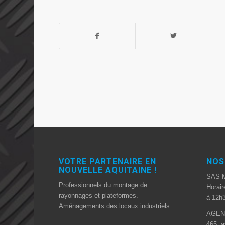
VOTRE PARTENAIRE EN
NOS
NOUVELLE AQUITAINE !
SAS 
Professionnels du montage de
Horair
rayonnages et plateformes.
à 12h3
Aménagements des locaux industriels.
AGEN
465, a