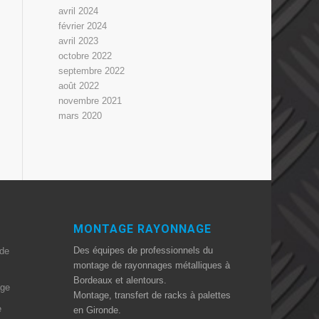
avril 2024
février 2024
avril 2023
octobre 2022
septembre 2022
août 2022
novembre 2021
mars 2020
MONTAGE RAYONNAGE
Des équipes de professionnels du
 de
montage de rayonnages métalliques à
Bordeaux et alentours.
age
Montage, transfert de racks à palettes
e
en Gironde.