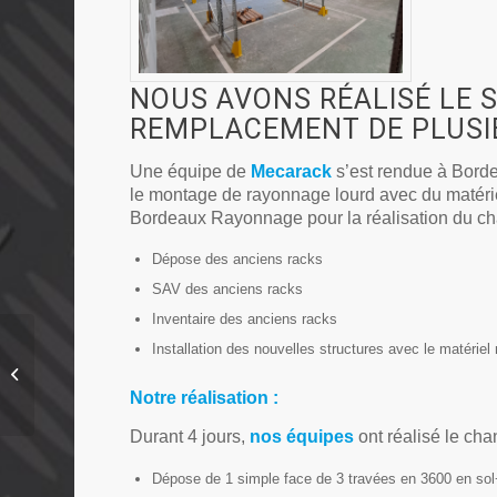
NOUS AVONS RÉALISÉ LE S
REMPLACEMENT DE PLUSI
Une équipe de
Mecarack
s’est rendue à Borde
le montage de rayonnage lourd avec du matéri
Bordeaux Rayonnage pour la réalisation du ch
Dépose des anciens racks
SAV des anciens racks
Inventaire des anciens racks
Installation des nouvelles structures avec le matériel
Projet Rack à palettes à
Bordeaux (33)
Notre réalisation :
Durant 4 jours,
nos équipes
ont réalisé le chan
Dépose de 1 simple face de 3 travées en 3600 en sol