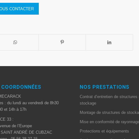
OUS CONTACTER
 COORDONNÉES
NOS PRESTATIONS
MECARACK
Contrat d’entretien de structures
es : du lundi au vendredi de 8h30
stockage
0 et 14h à 17h
Montage de structures de stock
CE 33 :
Mise en conformité de rayonnag
venue de l’Europe
Protections et équipements
0 SAINT ANDRÉ DE CUBZAC
one : 05 56 38 27 15