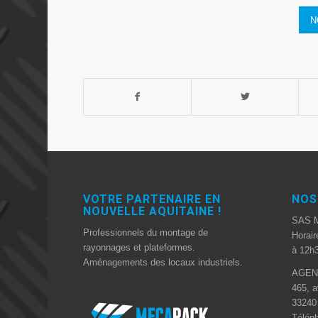
N
VOTRE PARTENAIRE EN
NOS
NOUVELLE AQUITAINE !
SAS 
Professionnels du montage de
Horair
rayonnages et plateformes.
à 12h3
Aménagements des locaux industriels.
AGEN
465, a
3324
Téléph