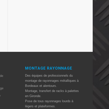
MONTAGE RAYONNAGE
Des équipes de professionnels du
 de
montage de rayonnages métalliques à
Bordeaux et alentours.
age
Montage, transfert de racks à palettes
e
en Gironde.
Pose de tous rayonnages lourds à
légers et plateformes.